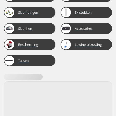
Skibindingen
Skistokken
Skibrillen
Accessoires
Bescherming
Lawine-uitrusting
Tassen