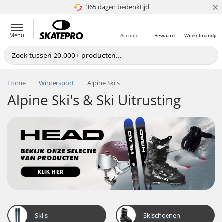
×
365 dagen bedenktijd
4.8 van 5
Menu
Account
Bewaard
Winkelmandje
Home
Wintersport
Alpine Ski's
Alpine Ski's & Ski Uitrusting
Ski's
Skischoenen