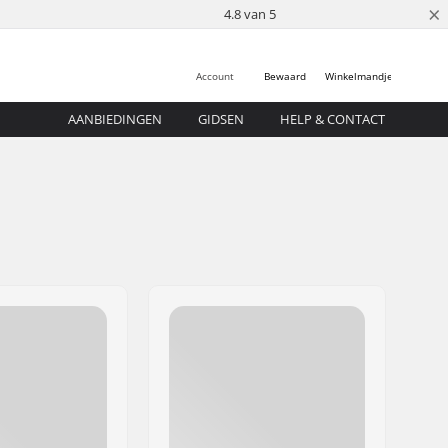
×
4.8 van 5
Account
Bewaard
Winkelmandje
AANBIEDINGEN
GIDSEN
HELP & CONTACT