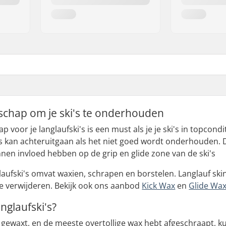
schap om je ski's te onderhouden
p voor je langlaufski's is een must als je je ski's in topcondi
's kan achteruitgaan als het niet goed wordt onderhouden.
nnen invloed hebben op de grip en glide zone van de ski's
ufski's omvat waxien, schrapen en borstelen. Langlauf skin
 te verwijderen. Bekijk ook ons aanbod
Kick Wax
en
Glide Wa
anglaufski's?
t gewaxt, en de meeste overtollige wax hebt afgeschraapt, ku