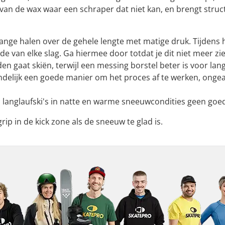
van de wax waar een schraper dat niet kan, en brengt struc
lange halen over de gehele lengte met matige druk. Tijdens h
 van elke slag. Ga hiermee door totdat je dit niet meer ziet.
 gaat skiën, terwijl een messing borstel beter is voor lan
ndelijk een goede manier om het proces af te werken, ongea
ic langlaufski's in natte en warme sneeuwcondities geen goe
grip in de kick zone als de sneeuw te glad is.