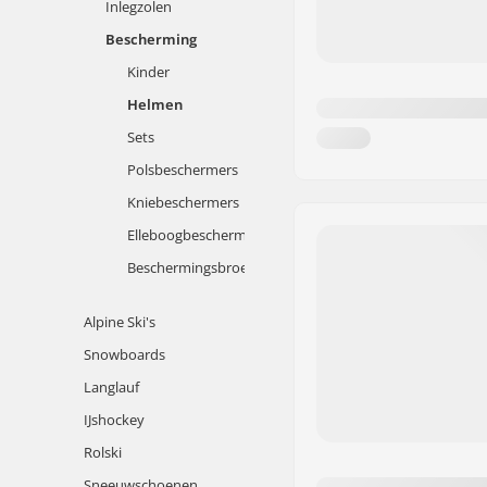
Inlegzolen
Bescherming
Kinder
Helmen
Sets
Polsbeschermers
Kniebeschermers
Elleboogbeschermers
Beschermingsbroek
Alpine Ski's
Snowboards
Langlauf
IJshockey
Rolski
Sneeuwschoenen