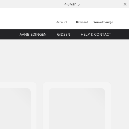
×
4.8 van 5
Account
Bewaard
Winkelmandje
AANBIEDINGEN
GIDSEN
HELP & CONTACT