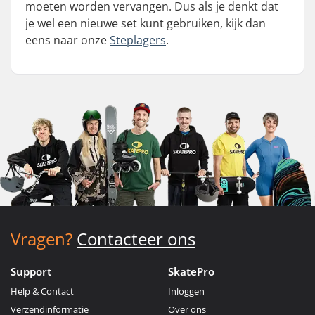
moeten worden vervangen. Dus als je denkt dat
je wel een nieuwe set kunt gebruiken, kijk dan
eens naar onze
Steplagers
.
Vragen?
Contacteer ons
Support
SkatePro
Help & Contact
Inloggen
Verzendinformatie
Over ons