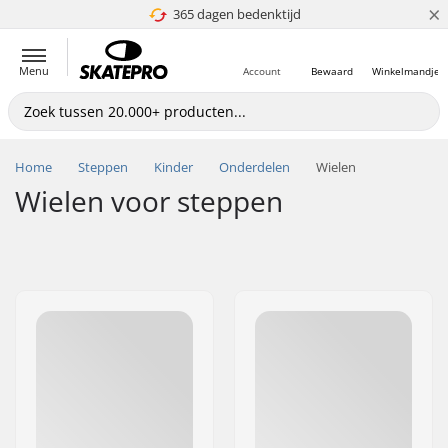
×
365 dagen bedenktijd
4.8 van 5
Menu
Account
Bewaard
Winkelmandje
Home
Steppen
Kinder
Onderdelen
Wielen
Wielen voor steppen