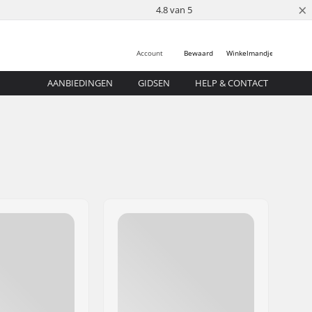
×
4.8 van 5
Account
Bewaard
Winkelmandje
AANBIEDINGEN
GIDSEN
HELP & CONTACT