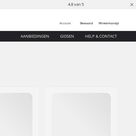
×
4.8 van 5
Account
Bewaard
Winkelmandje
AANBIEDINGEN
GIDSEN
HELP & CONTACT