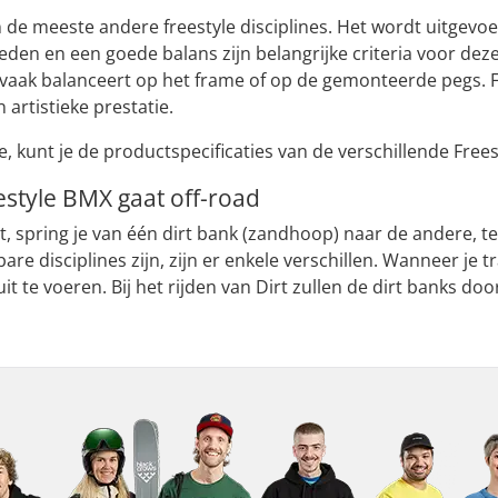
an de meeste andere freestyle disciplines. Het wordt uitgevo
den en een goede balans zijn belangrijke criteria voor dez
r vaak balanceert op het frame of op de gemonteerde pegs. 
 artistieke prestatie.
, kunt je de productspecificaties van de verschillende Frees
estyle BMX gaat off-road
dt, spring je van één dirt bank (zandhoop) naar de andere, ter
bare disciplines zijn, zijn er enkele verschillen. Wanneer je tr
t te voeren. Bij het rijden van Dirt zullen de dirt banks do