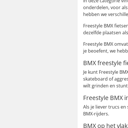
In deze categorie vi
onderdelen, voor als
hebben we verschil
Freestyle BMX fietse
dezelfde plaatsen als
Freestyle BMX omvat e
je beoefent, we heb
BMX freestyle fi
Je kunt Freestyle BM
skateboard of aggress
wilt grinden en stunt
Freestyle BMX i
Als je liever trucs e
BMX-rijders.
BMX op het vla