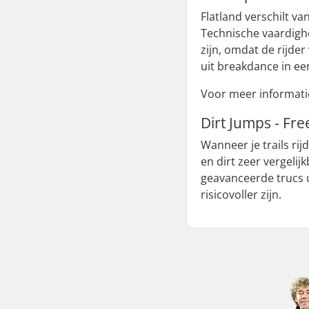
Flatland verschilt v
Technische vaardighe
zijn, omdat de rijde
uit breakdance in een
Voor meer informatie
Dirt Jumps - Fre
Wanneer je trails rij
en dirt zeer vergelijk
geavanceerde trucs ui
risicovoller zijn.