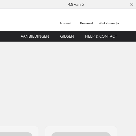
×
4.8 van 5
Account
Bewaard
Winkelmandje
AANBIEDINGEN
GIDSEN
HELP & CONTACT