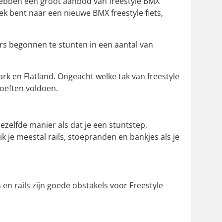
e hebben een groot aanbod van freestyle BMX
oek bent naar een nieuwe BMX freestyle fiets,
.
ers begonnen te stunten in een aantal van
Park en Flatland. Ongeacht welke tak van freestyle
oeften voldoen.
ezelfde manier als dat je een stuntstep,
ik je meestal rails, stoepranden en bankjes als je
s en rails zijn goede obstakels voor Freestyle