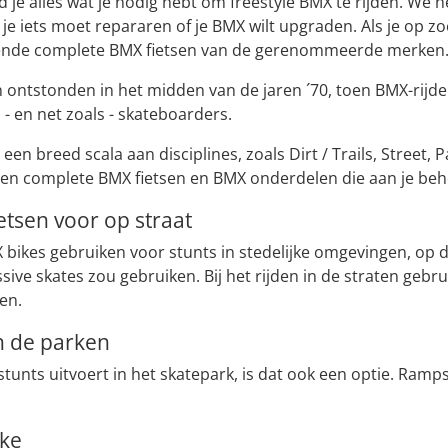
nd je alles wat je nodig hebt om freestyle BMX te rijden. W
 je iets moet repararen of je BMX wilt upgraden. Als je op z
lende complete BMX fietsen van de gerenommeerde merken
n ontstonden in het midden van de jaren ´70, toen BMX-rijd
 - en net zoals - skateboarders.
en breed scala aan disciplines, zoals Dirt / Trails, Street, 
ben complete BMX fietsen en BMX onderdelen die aan je beh
etsen voor op straat
X bikes gebruiken voor stunts in stedelijke omgevingen, op d
ive skates zou gebruiken. Bij het rijden in de straten gebru
en.
n de parken
n stunts uitvoert in het skatepark, is dat ook een optie. Ramp
kke