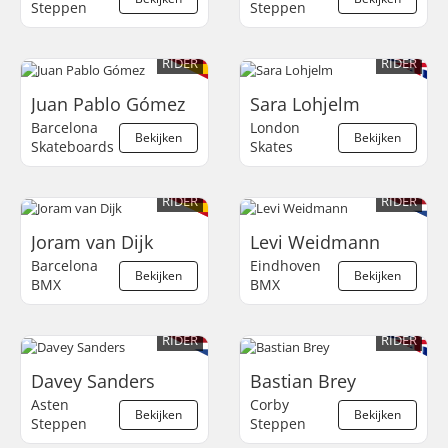
Steppen
Steppen
RIDER
RIDER
Juan Pablo Gómez
Sara Lohjelm
Barcelona
London
Bekijken
Bekijken
Skateboards
Skates
RIDER
RIDER
Joram van Dijk
Levi Weidmann
Barcelona
Eindhoven
Bekijken
Bekijken
BMX
BMX
RIDER
RIDER
Davey Sanders
Bastian Brey
Asten
Corby
Bekijken
Bekijken
Steppen
Steppen