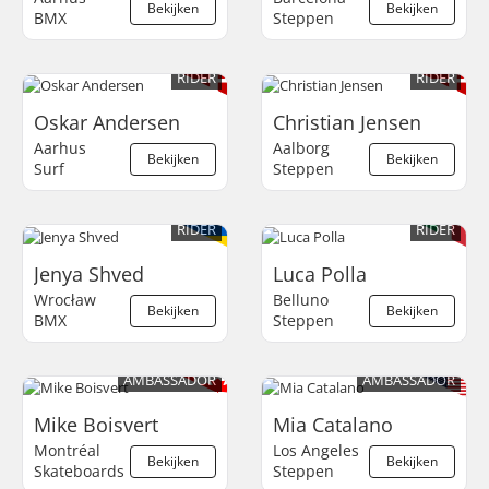
Bekijken
Bekijken
BMX
Steppen
RIDER
RIDER
Oskar Andersen
Christian Jensen
Aarhus
Aalborg
Bekijken
Bekijken
Surf
Steppen
RIDER
RIDER
Jenya Shved
Luca Polla
Wrocław
Belluno
Bekijken
Bekijken
BMX
Steppen
AMBASSADOR
AMBASSADOR
Mike Boisvert
Mia Catalano
Montréal
Los Angeles
Bekijken
Bekijken
Skateboards
Steppen