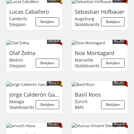
Lucas Caballero
Sebastian Hofbauer
Cambrils
Augsburg
Bekijken
Bekijken
Steppen
Skateboards
RIDER
RIDER
Olaf Żołna
Noe Montagard
Bedzin
Marseille
Bekijken
Bekijken
Steppen
Skateboards
RIDER
RIDER
Jorge Calderón García
Basil Roos
Malaga
Zürich
Bekijken
Bekijken
Skateboards
BMX
RIDER
RIDER