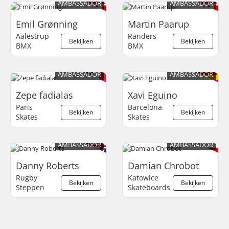
AMBASSADOR
AMBASSADOR
Emil Grønning
Martin Paarup
Aalestrup
Randers
Bekijken
Bekijken
BMX
BMX
AMBASSADOR
AMBASSADOR
Zepe fadialas
Xavi Eguino
Paris
Barcelona
Bekijken
Bekijken
Skates
Skates
AMBASSADOR
AMBASSADOR
Danny Roberts
Damian Chrobot
Rugby
Katowice
Bekijken
Bekijken
Steppen
Skateboards