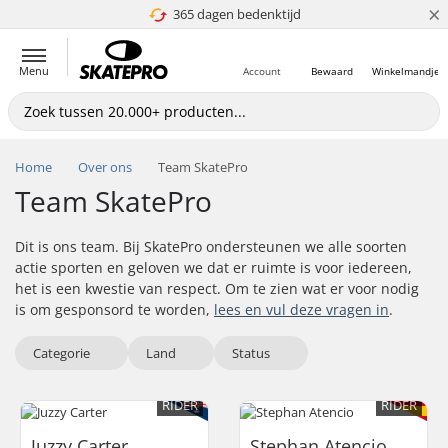
×
365 dagen bedenktijd
4.8 van 5
Menu
Account
Bewaard
Winkelmandje
Home
Over ons
Team SkatePro
Team SkatePro
Dit is ons team. Bij SkatePro ondersteunen we alle soorten
actie sporten en geloven we dat er ruimte is voor iedereen,
het is een kwestie van respect. Om te zien wat er voor nodig
is om gesponsord te worden,
lees en vul deze vragen in
.
Categorie
Land
Status
RIDER
RIDER
Juzzy Carter
Stephan Atencio