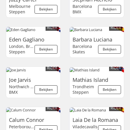
Melbourne
Barcelona
Bekijken
Bekijken
Steppen
BMX
RIDER
RIDER
Eden Gagliano
Barbara Luciana
London, Bracknell
Barcelona
Bekijken
Bekijken
Steppen
Skates
RIDER
RIDER
Joe Jarvis
Mathias Island
Northwich NW
Trondheim
Bekijken
Bekijken
BMX
Steppen
RIDER
RIDER
Calum Connor
Laia De la Romana
Peterborough
Viladecavalls
Bekijken
Bekijken