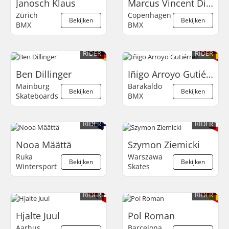
Janosch Klaus
Marcus Vincent Diemar
Zürich
Copenhagen
Bekijken
Bekijken
BMX
BMX
RIDER
RIDER
Ben Dillinger
Iñigo Arroyo Gutiérrez
Mainburg
Barakaldo
Bekijken
Bekijken
Skateboards
BMX
RIDER
RIDER
Nooa Määttä
Szymon Ziemicki
Ruka
Warszawa
Bekijken
Bekijken
Wintersport
Skates
RIDER
RIDER
Hjalte Juul
Pol Roman
Aarhus
Barcelona