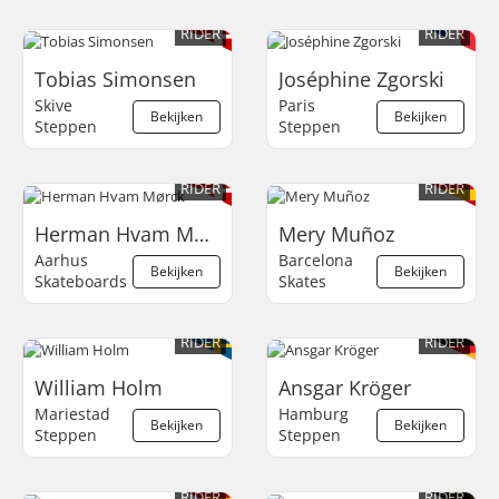
RIDER
RIDER
Tobias Simonsen
Joséphine Zgorski
Skive
Paris
Bekijken
Bekijken
Steppen
Steppen
RIDER
RIDER
Herman Hvam Mørck
Mery Muñoz
Aarhus
Barcelona
Bekijken
Bekijken
Skateboards
Skates
RIDER
RIDER
William Holm
Ansgar Kröger
Mariestad
Hamburg
Bekijken
Bekijken
Steppen
Steppen
RIDER
RIDER