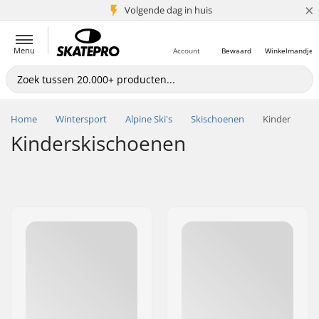
×
Volgende dag in huis
5+ mln. klanten
Menu
Account
Bewaard
Winkelmandje
Home
Wintersport
Alpine Ski's
Skischoenen
Kinder
Kinderskischoenen