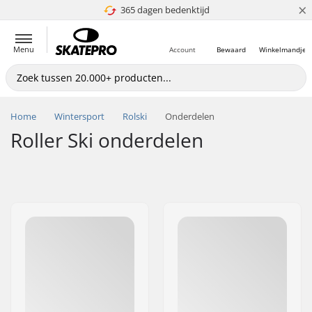
×
365 dagen bedenktijd
4.8 van 5
Menu
Account
Bewaard
Winkelmandje
Home
Wintersport
Rolski
Onderdelen
Roller Ski onderdelen