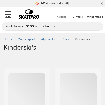
×
365 dagen bedenktijd
4.8 van 5
Menu
Account
Bewaard
Winkelmandje
Home
Wintersport
Alpine Ski's
Ski's
Kinderski's
Kinderski's