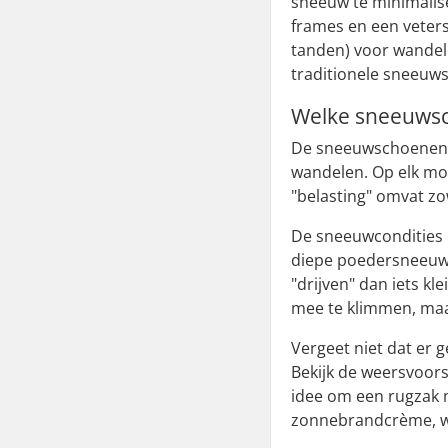
sneeuw te minimali
frames en een veters
tanden) voor wandele
traditionele sneeuw
Welke sneeuwsc
De sneeuwschoenen m
wandelen. Op elk mo
"belasting" omvat zow
De sneeuwcondities k
diepe poedersneeuw, 
"drijven" dan iets kle
mee te klimmen, maa
Vergeet niet dat er 
Bekijk de weersvoors
idee om een rugzak 
zonnebrandcrème, wa