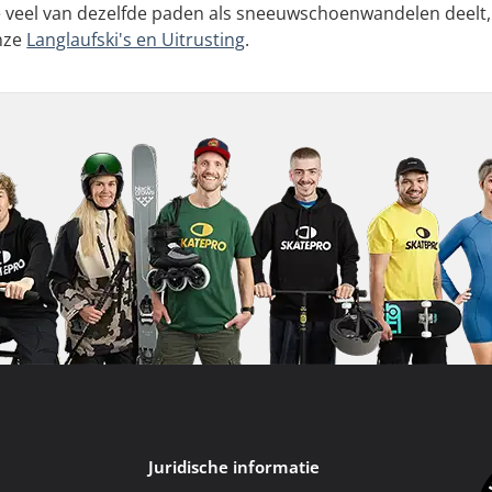
 veel van dezelfde paden als sneeuwschoenwandelen deelt, is
onze
Langlaufski's en Uitrusting
.
Juridische informatie