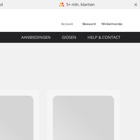
×
jd
5+ mln. klanten
Account
Bewaard
Winkelmandje
AANBIEDINGEN
GIDSEN
HELP & CONTACT