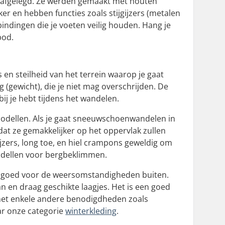
afgelegd. Ze werden gemaakt met houten
er en hebben functies zoals stijgijzers (metalen
ndingen die je voeten veilig houden. Hang je
bod.
 steilheid van het terrein waarop je gaat
gewicht), die je niet mag overschrijden. De
bij je hebt tijdens het wandelen.
 modellen. Als je gaat sneeuwschoenwandelen in
at ze gemakkelijker op het oppervlak zullen
ijgijzers, long toe, en hiel crampons geweldig om
odellen voor bergbeklimmen.
 je goed voor de weersomstandigheden buiten.
n en draag geschikte laagjes. Het is een goed
met enkele andere benodigdheden zoals
ar onze categorie
winterkleding
.