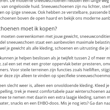
seren. De moderne sneeuwschoenen hebben een lange weg 
 van ongelooide huid. Sneeuwschoenen zijn nu lichter, sterk
n op ijzige sneeuw. Ook hebben ze verstelbare, passende bi
schoenen boven de open haard en bekijk ons moderne aan
hoenen moet ik kopen?
oeten overeenkomen met jouw gewicht, sneeuwcondities en
del sneeuwschoen staat een aanbevolen maximale belasting (
el je gewicht als alle kleding, schoenen en uitrusting die je 
unnen je helpen beslissen als je twijfelt tussen 2 of meer
zal een set met een groter oppervlak beter presteren, omd
iners. Voor steile terreinen zijn functies zoals hielliften, st
r deze zijn alleen te vinden op specifieke sneeuwschoenm
geen slecht weer is, alleen een onvoldoende kleding. Kleed
pelling, trek je meest comfortabele paar winterschoenen aa
mee te nemen met daarin een extra laagje kleding, samen 
ter, snacks en een EHBO-doos. Mis je nog iets? Ga dan na