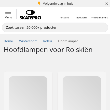
×
Volgende dag in huis
5+ mln. klanten
Menu
Account
Bewaard
Winkelmandje
Home
Wintersport
Rolski
Hoofdlampen
Hoofdlampen voor Rolskiën