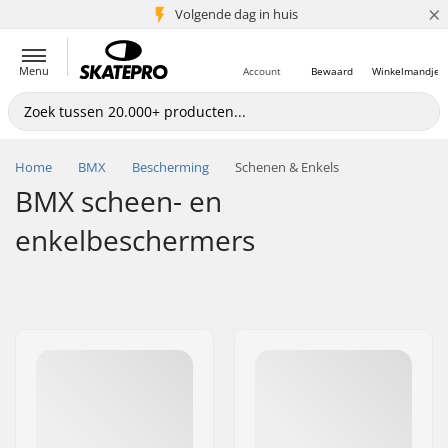
×
Volgende dag in huis
5+ mln. klanten
Menu
Account
Bewaard
Winkelmandje
Home
BMX
Bescherming
Schenen & Enkels
BMX scheen- en
enkelbeschermers