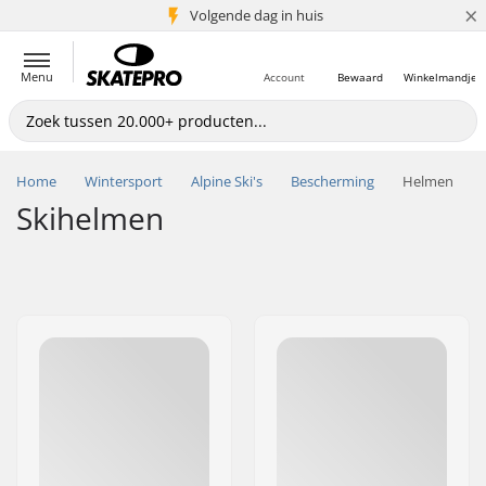
×
Volgende dag in huis
5+ mln. klanten
Menu
Account
Bewaard
Winkelmandje
Home
Wintersport
Alpine Ski's
Bescherming
Helmen
Skihelmen