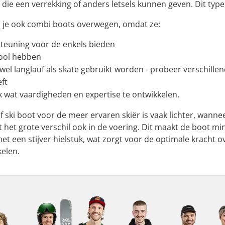
die een verrekking of anders letsels kunnen geven. Dit type 
n je ook combi boots overwegen, omdat ze:
teuning voor de enkels bieden
zool hebben
el langlauf als skate gebruikt worden - probeer verschillen
eft
ink wat vaardigheden en expertise te ontwikkelen.
f ski boot voor de meer ervaren skiër is vaak lichter, wanne
it het grote verschil ook in de voering. Dit maakt de boot 
et een stijver hielstuk, wat zorgt voor de optimale kracht o
kelen.