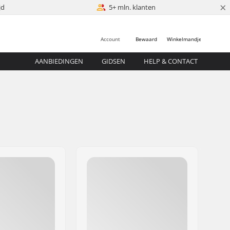
×
jd
5+ mln. klanten
Account
Bewaard
Winkelmandje
AANBIEDINGEN
GIDSEN
HELP & CONTACT