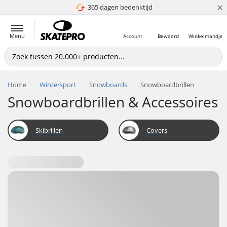
×
365 dagen bedenktijd
4.8 van 5
Menu
Account
Bewaard
Winkelmandje
Home
Wintersport
Snowboards
Snowboardbrillen
Snowboardbrillen & Accessoires
Skibrillen
Covers