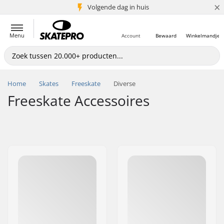
×
Volgende dag in huis
5+ mln. klanten
Menu
Account
Bewaard
Winkelmandje
Home
Skates
Freeskate
Diverse
Freeskate Accessoires