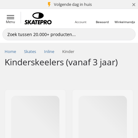
×
Volgende dag in huis
5+ mln. klanten
Menu
Account
Bewaard
Winkelmandje
Home
Skates
Inline
Kinder
Kinderskeelers (vanaf 3 jaar)