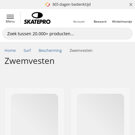
×
365 dagen bedenktijd
4.8 van 5
Menu
Account
Bewaard
Winkelmandje
Home
Surf
Bescherming
Zwemvesten
Zwemvesten