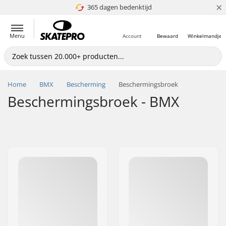
×
365 dagen bedenktijd
4.8 van 5
Menu
Account
Bewaard
Winkelmandje
Home
BMX
Bescherming
Beschermingsbroek
Beschermingsbroek - BMX