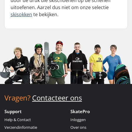
door de druk die skischoenen op de schenen
uitoefenen. Aarzel dus niet om onze selectie
skisokken
te bekijken.
Vragen?
Contacteer ons
Support
SkatePro
Help & Contact
Inloggen
Verzendinformatie
Over ons