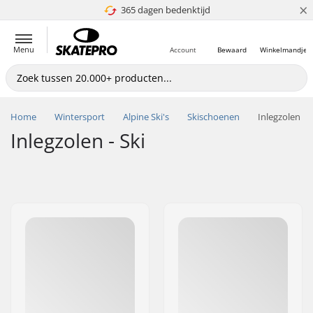
×
365 dagen bedenktijd
4.8 van 5
Menu
Account
Bewaard
Winkelmandje
Home
Wintersport
Alpine Ski's
Skischoenen
Inlegzolen
Inlegzolen - Ski