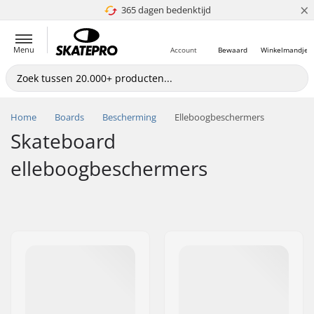
×
365 dagen bedenktijd
4.8 van 5
Menu
Account
Bewaard
Winkelmandje
Home
Boards
Bescherming
Elleboogbeschermers
Skateboard
elleboogbeschermers