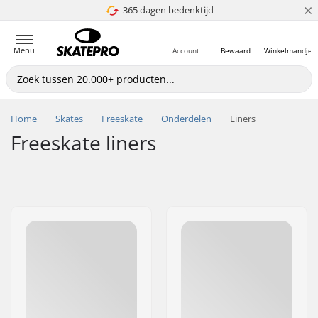
×
365 dagen bedenktijd
4.8 van 5
Menu
Account
Bewaard
Winkelmandje
Home
Skates
Freeskate
Onderdelen
Liners
Freeskate liners