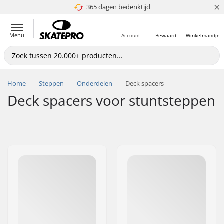
×
365 dagen bedenktijd
4.8 van 5
Menu
Account
Bewaard
Winkelmandje
Home
Steppen
Onderdelen
Deck spacers
Deck spacers voor stuntsteppen