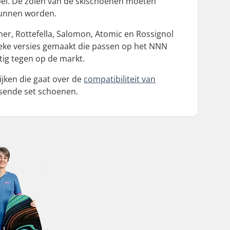
bel. De zolen van de skischoenen moeten
kunnen worden.
er, Rottefella, Salomon, Atomic en Rossignol
eke versies gemaakt die passen op het NNN
ig tegen op de markt.
ijken die gaat over de
compatibiliteit van
sende set schoenen.