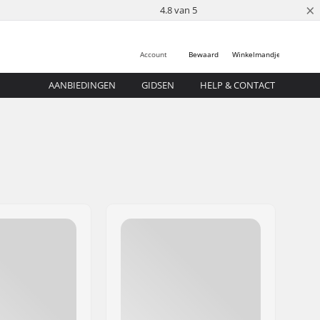
×
4.8 van 5
Account
Bewaard
Winkelmandje
AANBIEDINGEN
GIDSEN
HELP & CONTACT