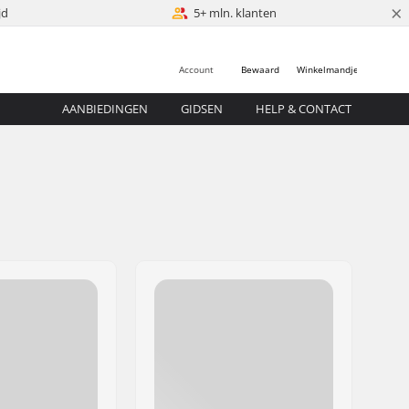
×
jd
5+ mln. klanten
Account
Bewaard
Winkelmandje
AANBIEDINGEN
GIDSEN
HELP & CONTACT