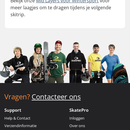
Bekijk onze
Mid Layers voor Wintersport
voor
meer laagjes om te dragen tijdens je volgende
skitrip.
Vragen?
Contacteer ons
Support
SkatePro
Help & Contact
Inloggen
Verzendinformatie
Over ons