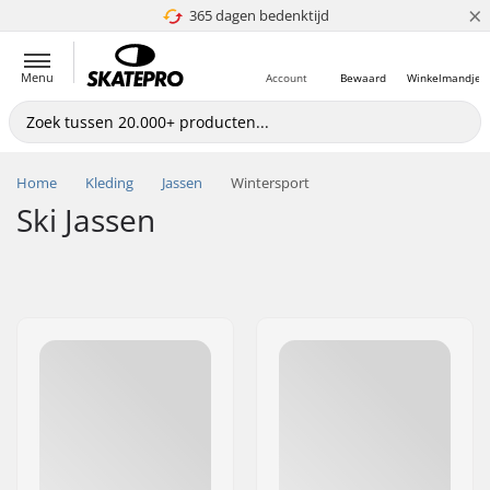
×
365 dagen bedenktijd
4.8 van 5
Menu
Account
Bewaard
Winkelmandje
Home
Kleding
Jassen
Wintersport
Ski Jassen