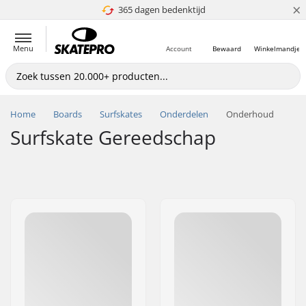
×
365 dagen bedenktijd
4.8 van 5
Menu
Account
Bewaard
Winkelmandje
Home
Boards
Surfskates
Onderdelen
Onderhoud
Surfskate Gereedschap