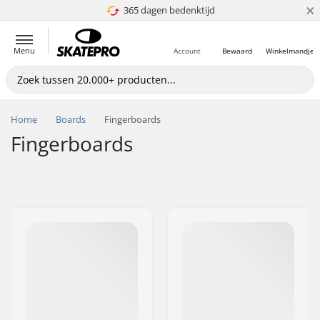
×
365 dagen bedenktijd
4.8 van 5
Menu
Account
Bewaard
Winkelmandje
Home
Boards
Fingerboards
Fingerboards