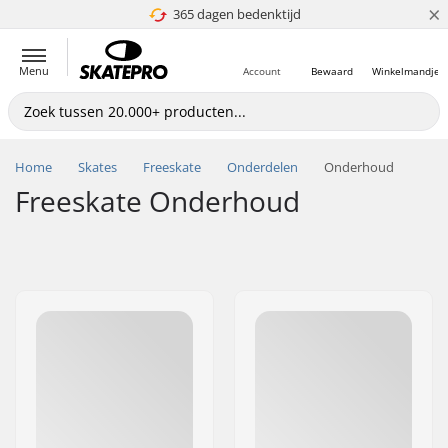
×
365 dagen bedenktijd
4.8 van 5
Menu
Account
Bewaard
Winkelmandje
Home
Skates
Freeskate
Onderdelen
Onderhoud
Freeskate Onderhoud