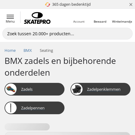
×
365 dagen bedenktijd
4.8 van 5
Menu
Account
Bewaard
Winkelmandje
Home
BMX
Seating
BMX zadels en bijbehorende
onderdelen
Zadels
Zadelpenklemmen
Zadelpennen