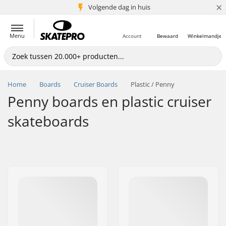
×
Volgende dag in huis
5+ mln. klanten
Menu
Account
Bewaard
Winkelmandje
Home
Boards
Cruiser Boards
Plastic / Penny
Penny boards en plastic cruiser
skateboards