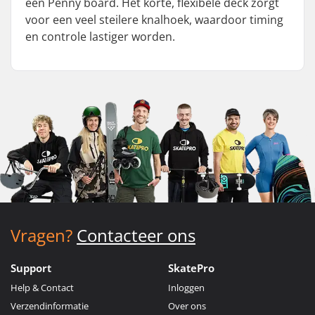
een Penny board. Het korte, flexibele deck zorgt
voor een veel steilere knalhoek, waardoor timing
en controle lastiger worden.
Vragen?
Contacteer ons
Support
SkatePro
Help & Contact
Inloggen
Verzendinformatie
Over ons