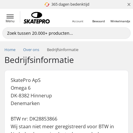
×
365 dagen bedenktijd
4.8 van 5
Menu
Account
Bewaard
Winkelmandje
Home
Over ons
Bedrijfsinformatie
Bedrijfsinformatie
SkatePro ApS
Omega 6
DK-8382 Hinnerup
Denemarken
BTW nr: DK28853866
Wij staan niet meer geregistreerd voor BTW in