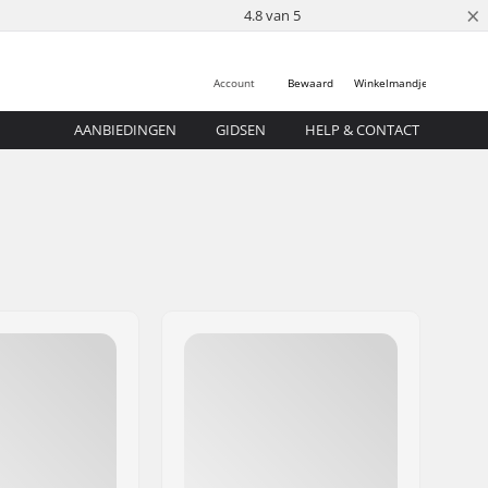
×
4.8 van 5
Account
Bewaard
Winkelmandje
AANBIEDINGEN
GIDSEN
HELP & CONTACT