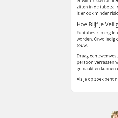
er wilt trekken acht
zitten in de tube zal
is er ook minder risi
Hoe Blijf je Veil
Funtubes zijn erg le
worden. Onvolledig 
touw.
Draag een zwemvest,
persoon verrassen wa
gemaakt en kunnen d
Als je op zoek bent 