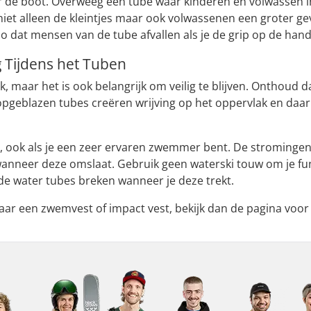
er de boot. Overweeg een tube waar kinderen en volwassen í
 niet alleen de kleintjes maar ook volwassenen een groter ge
co dat mensen van de tube afvallen als je de grip op de hand
ig Tijdens het Tuben
uk, maar het is ook belangrijk om veilig te blijven. Onthoud
opgeblazen tubes creëren wrijving op het oppervlak en daa
 ook als je een zeer ervaren zwemmer bent. De strominge
nneer deze omslaat. Gebruik geen waterski touw om je funt
e water tubes breken wanneer je deze trekt.
naar een zwemvest of impact vest, bekijk dan de pagina voo