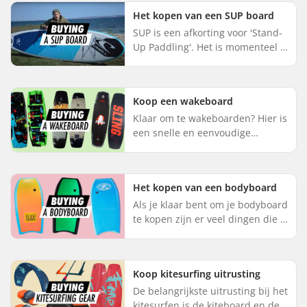
hetzelfde uit, maar laat je niet
Het kopen van een SUP board
m...
SUP is een afkorting voor 'Stand-
Up Paddling'. Het is momenteel 1
van de meest groeiende
watersporten. Wanneer je op
zoek bent naar een eigen board,
Koop een wakeboard
m...
Klaar om te wakeboarden? Hier is
een snelle en eenvoudige
handleiding voor alles wat je in
gedachte moet onthouden
wanneer je je gear koopt. 1. Soort
Het kopen van een bodyboard
...
Als je klaar bent om je bodyboard
te kopen zijn er veel dingen die je
moet overwegen. Hier krijg je een
gestructureerde en beknopte
gids over de belan...
Koop kitesurfing uitrusting
De belangrijkste uitrusting bij het
kitesurfen is de kiteboard en de