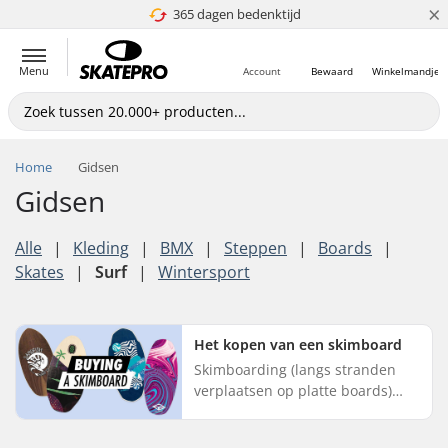
×
365 dagen bedenktijd
4.8 van 5
Menu
Account
Bewaard
Winkelmandje
Home
Gidsen
Gidsen
Alle
|
Kleding
|
BMX
|
Steppen
|
Boards
|
Skates
|
Surf
|
Wintersport
Het kopen van een skimboard
Skimboarding (langs stranden
verplaatsen op platte boards)
wint meer en meer aan
populariteit. Het ziet er allemaal