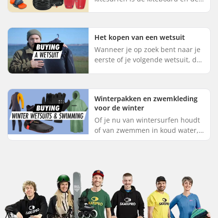
kite zelf. Hier kun je nuttige
informatie vinden wanneer je
beslist om één van de...
Het kopen van een wetsuit
Wanneer je op zoek bent naar je
eerste of je volgende wetsuit, dan
zijn er een aantal zaken waar je
zeker rekening mee moet
houden: Waar en waarvoor j...
Winterpakken en zwemkleding
voor de winter
Of je nu van wintersurfen houdt
of van zwemmen in koud water,
je bent hier waarschijnlijk omdat
je naar het strand wilt buiten het
seizoen wanneer het...