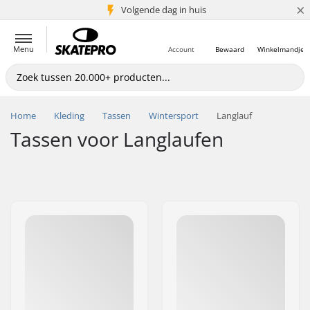
×
Volgende dag in huis
5+ mln. klanten
Menu
Account
Bewaard
Winkelmandje
Home
Kleding
Tassen
Wintersport
Langlauf
Tassen voor Langlaufen