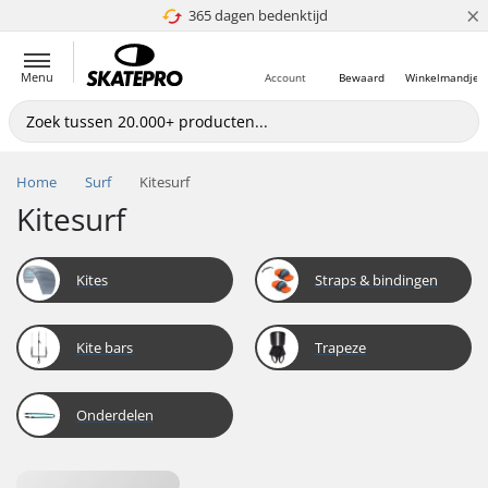
×
365 dagen bedenktijd
4.8 van 5
Menu
Account
Bewaard
Winkelmandje
Home
Surf
Kitesurf
Kitesurf
Kites
Straps & bindingen
Kite bars
Trapeze
Onderdelen