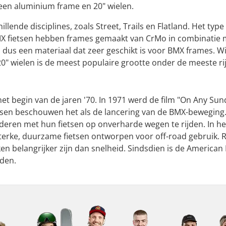
 een aluminium frame en 20" wielen.
lende disciplines, zoals Street, Trails en Flatland. Het type
X fietsen hebben frames gemaakt van CrMo in combinatie met 
 dus een materiaal dat zeer geschikt is voor BMX frames. Wi
20" wielen is de meest populaire grootte onder de meeste ri
het begin van de jaren '70. In 1971 werd de film "On Any S
ensen beschouwen het als de lancering van de BMX-beweging
ren met hun fietsen op onverharde wegen te rijden. In het 
sterke, duurzame fietsen ontworpen voor off-road gebruik. 
eken belangrijker zijn dan snelheid. Sindsdien is de America
den.