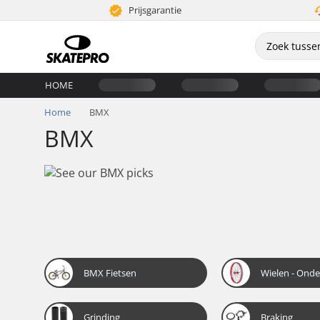
Prijsgarantie
HOME
Home
BMX
BMX
BMX Fietsen
Wielen - Onde
Grinding
Braking