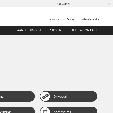
×
4.8 van 5
Account
Bewaard
Winkelmandje
AANBIEDINGEN
GIDSEN
HELP & CONTACT
ing
Drivetrain
erming
Accessoires