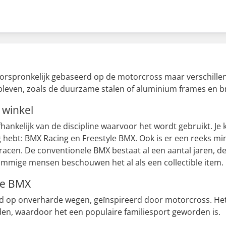
t. Oorspronkelijk gebaseerd op de motorcross maar verschill
gebleven, zoals de duurzame stalen of aluminium frames en 
 winkel
fhankelijk van de discipline waarvoor het wordt gebruikt. Je
g hebt: BMX Racing en Freestyle BMX. Ook is er een reeks mi
e racen. De conventionele BMX bestaat al een aantal jaren, d
ommige mensen beschouwen het al als een collectible item.
yle BMX
rd op onverharde wegen, geïnspireerd door motorcross. Het i
jden, waardoor het een populaire familiesport geworden is.