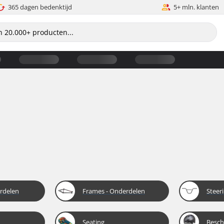
365 dagen bedenktijd
5+ mln. klanten
rdelen
Frames - Onderdelen
Steer
Seating
Besch