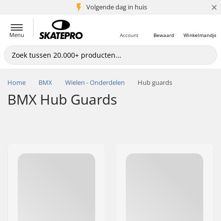
×
Volgende dag in huis
5+ mln. klanten
Menu
Account
Bewaard
Winkelmandje
Home
BMX
Wielen - Onderdelen
Hub guards
BMX Hub Guards