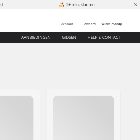
×
jd
5+ mln. klanten
Account
Bewaard
Winkelmandje
AANBIEDINGEN
GIDSEN
HELP & CONTACT