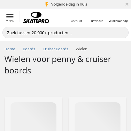
×
Volgende dag in huis
5+ mln. klanten
Menu
Account
Bewaard
Winkelmandje
Home
Boards
Cruiser Boards
Wielen
Wielen voor penny & cruiser
boards