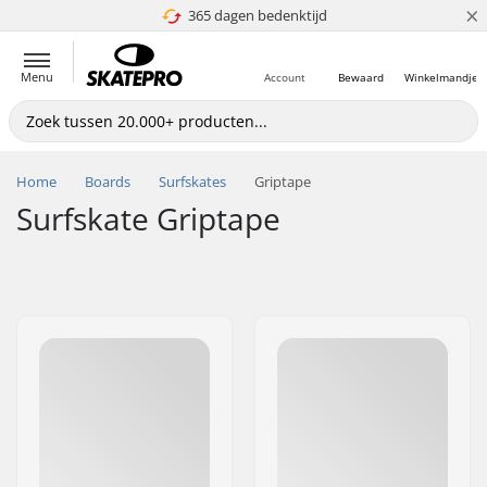
×
365 dagen bedenktijd
4.8 van 5
Menu
Account
Bewaard
Winkelmandje
Home
Boards
Surfskates
Griptape
Surfskate Griptape