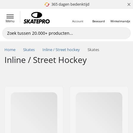
×
365 dagen bedenktijd
4.8 van 5
Menu
Account
Bewaard
Winkelmandje
Home
Skates
Inline / Street hockey
Skates
Inline / Street Hockey