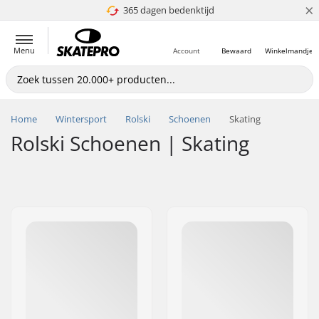
×
365 dagen bedenktijd
4.8 van 5
Menu
Account
Bewaard
Winkelmandje
Home
Wintersport
Rolski
Schoenen
Skating
Rolski Schoenen | Skating