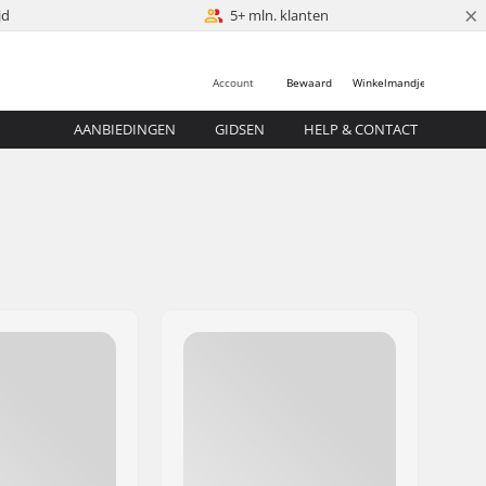
×
jd
5+ mln. klanten
Account
Bewaard
Winkelmandje
AANBIEDINGEN
GIDSEN
HELP & CONTACT