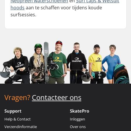
Neopreen waterschoenen
en
Surf caps & Wetsuit
hoods
aan te schaffen voor tijdens koude
surfsessies.
Vragen?
Contacteer ons
Support
SkatePro
Help & Contact
Inloggen
Verzendinformatie
Over ons