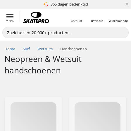
×
365 dagen bedenktijd
4.8 van 5
Menu
Account
Bewaard
Winkelmandje
Home
Surf
Wetsuits
Handschoenen
Neopreen & Wetsuit
handschoenen