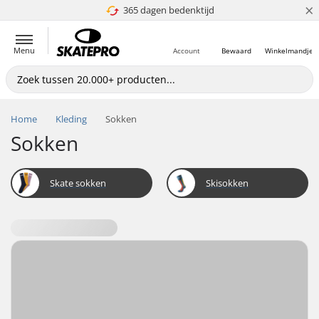
×
365 dagen bedenktijd
4.8 van 5
Menu
Account
Bewaard
Winkelmandje
Home
Kleding
Sokken
Sokken
Skate sokken
Skisokken