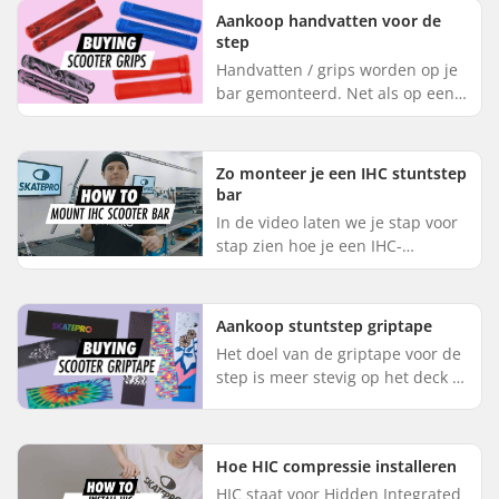
naar beneden, terwijl je acht...
Aankoop handvatten voor de
step
Handvatten / grips worden op je
bar gemonteerd. Net als op een
fietsstuur, is het belangrijk om
een goede greep op je stuur te
hebben. Er zijn vele so...
Zo monteer je een IHC stuntstep
bar
In de video laten we je stap voor
stap zien hoe je een IHC-
stuntstep bar installeert. Het
enige wat je nodig hebt, is een
inbussleutel. Haal eerst de ...
Aankoop stuntstep griptape
Het doel van de griptape voor de
step is meer stevig op het deck te
staan en dus een betere controle
te hebben. Het is eigenlijk een
soort grote stick...
Hoe HIC compressie installeren
HIC staat voor Hidden Integrated