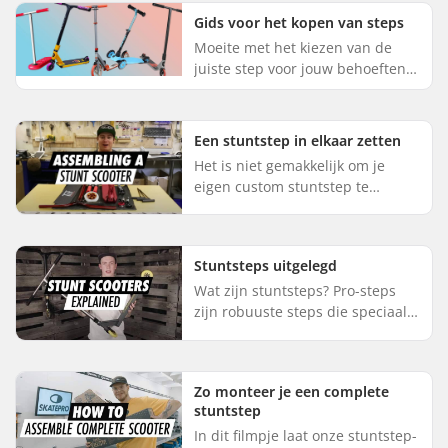
voorkeur en rijstijl, is het
Gids voor het kopen van steps
moeilij...
Moeite met het kiezen van de
juiste step voor jouw behoeften?
Dan ben je bij ons aan het juiste
adres! Bij SkatePro verkopen we
veel verschillende ste...
Een stuntstep in elkaar zetten
Het is niet gemakkelijk om je
eigen custom stuntstep te
bouwen. Er zijn veel onderdelen
die niet bij elkaar passen en een
verkeerde montage kan gemakk...
Stuntsteps uitgelegd
Wat zijn stuntsteps? Pro-steps
zijn robuuste steps die speciaal
zijn ontworpen voor stunts.
Omdat ze zijn gemaakt met het
oog op duurzaamheid, hebben ...
Zo monteer je een complete
stuntstep
In dit filmpje laat onze stuntstep-