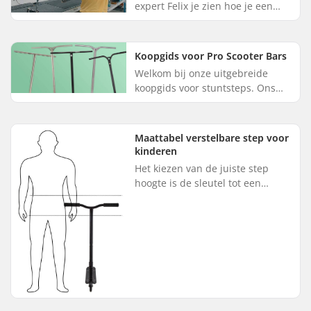
expert Felix je zien hoe je een
stuntstep in elkaar zet. Volg onze
aanwijzingen stap voor stap op
en je hebt je ste...
Koopgids voor Pro Scooter Bars
Welkom bij onze uitgebreide
koopgids voor stuntsteps. Ons
doel is om je te helpen navigeren
door het brede scala aan
beschikbare opties, zodat het
Maattabel verstelbare step voor
gem...
kinderen
Het kiezen van de juiste step
hoogte is de sleutel tot een
comfortabele en plezierige
ervaring voor je kind. De meeste
steps met grote wielen hebben
v...