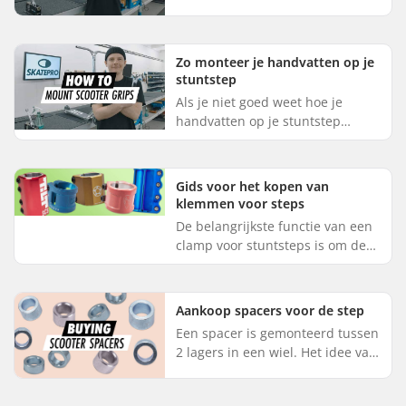
stuntstep monteert: Draai de
achteras los met 2 inbussleutels.
Pak je wiel en plaats...
Zo monteer je handvatten op je
stuntstep
Als je niet goed weet hoe je
handvatten op je stuntstep
monteert, dan ben je bij ons aan
het juiste adres. In dit filmpje
laten we je zien hoe je de g...
Gids voor het kopen van
klemmen voor steps
De belangrijkste functie van een
clamp voor stuntsteps is om de
bar vast te zetten op het voorvork
van de step. Om de juiste clamp
te kiezen, moet je ...
Aankoop spacers voor de step
Een spacer is gemonteerd tussen
2 lagers in een wiel. Het idee van
een spacer is om te veel druk op
de lagers te voorkomen bij het