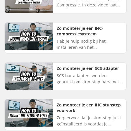
Compressie. In deze video laat
onze step-expert Jonas zien hoe
je HIC compressie op de juiste
manier installeert. Eer...
Zo monteer je een IHC-
compressiesysteem
Heb je hulp nodig bij het
installeren van het
compressiesysteem van je
stuntstep? In deze video leggen
we je stap voor stap uit hoe je
Zo monteer je een SCS adapter
een IHC-compres...
SCS bar adapters worden
gebruikt om stuntstep bars met
een slit om te bouwen voor
gebruik met SCS compressie. Het
installeren van een SCS adapter
Zo monteer je een IHC stunstep
is v...
voorvork
Zorg ervoor dat je stuntstep juist
geïnstalleerd is voordat je
hiermee naar het skatepark of