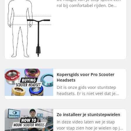
rol bij comfortabel rijden. De
meeste steps met groot stuur
hebben verstelbare sturen,
waardoor ze geschikt zijn voor...
Kopersgids voor Pro Scooter
Headsets
Dit is onze gids voor stuntstep
headsets. Er is niet veel dat je
fout kunt doen bij het kiezen van
een nieuwe headset voor je
stuntstep. Vergeet niet ...
Zo installeer je stuntstepwielen
In deze video laten we je stap
voor stap zien hoe je wielen op je