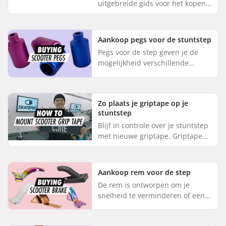
uitgebreide gids voor het kopen
van stuntstep voorvorken. We
behandelen alle belangrijke
dingen die je moet overwegen
Aankoop pegs voor de stuntstep
voordat j...
Pegs voor de step geven je de
mogelijkheid verschillende
nieuwe stunts te doen, waar je
landt of grindt met behulp van
de pegs. Let er op dat niet all...
Zo plaats je griptape op je
stuntstep
Blijf in controle over je stuntstep
met nieuwe griptape. Griptape
aanbrengen is iets dat je zelf
kunt doen, maar zorg er dan voor
dat je deze stappen ...
Aankoop rem voor de step
De rem is ontworpen om je
snelheid te verminderen of een
mogelijk gevaarlijke situatie te
vermijden. Druk je voet rustig