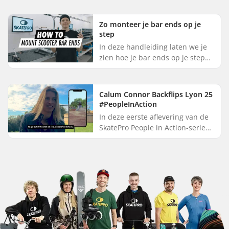
ermee de straat op gaat. In deze
handleiding laten we je ...
Zo monteer je bar ends op je
step
In deze handleiding laten we je
zien hoe je bar ends op je step
monteert. Het is een eenvoudig
klusje dat je in een handomdraai
kunt uitvoeren. Duw de...
Calum Connor Backflips Lyon 25
#PeopleInAction
In deze eerste aflevering van de
SkatePro People in Action-serie
ontdek je het ongelooflijke
verhaal achter Calum Connors
backflip van de Lyon 25. Cal...