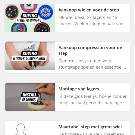
Aankoop wielen voor de step
Elk wiel bevat 2x lagers en 1x
spacer. Wielen zijn gemaakt van
verschillende materialen,
afmetingen, hardheden en
vormen en met verschillende
Aankoop compression voor de
kernen. ...
step
Compressiesystemen voor
stuntsteps spelen een essentiële
rol in je set-up. Je
compressiesysteem zorgt voor
een goede verbinding tussen je
Montage van lagers
bar, headset...
In deze gids leer je, hoe je zonder
enig speciaal gereedschap lagers
kan verwijderen en plaatsen in
wielen met een metalen core.
Meestal gebruikt in s...
Maattabel step met groot wiel
De hoogte van je step speelt een