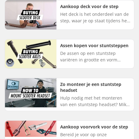
aandraaien van de a...
Aankoop deck voor de step
Het deck is het onderdeel van de
step, waar je op staat tijdens het
rijden. Wil je het deck van je step
vervangen, dan is dit een gelijk
proces als bi...
Assen kopen voor stuntsteppen
De assen op een stuntstep
variëren in grootte en vorm
afhankelijk van merk en model.
Als de as niet goed vastgedraaid
wordt, zal de step geluid maken
Zo monteer je een stuntstep
...
headset
Hulp nodig met het monteren
van een stuntstep headset? Mike
van onze werkplaats laat je zien
hoe je een headset op een
stuntstep monteert: Vet als eer...
Aankoop voorvork voor de step
Bereid je voor op onze