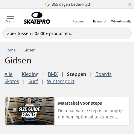
×
365 dagen bedenktijd
4.8 van 5
Menu
Account
Bewaard
Winkelmandje
Home
Gidsen
Gidsen
Alle
|
Kleding
|
BMX
|
Steppen
|
Boards
|
Skates
|
Surf
|
Wintersport
Maattabel voor steps
De maat van je step is belangrijk
om hem optimaal te kunnen
gebruiken. Omdat de maat
gebaseerd is op persoonlijke