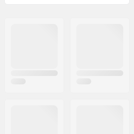
Breedte:
76cm (30")
Naam:
Centrano ApS
Volume (Liters):
375 l
Adres:
Omega 6
Dikte:
6'' (15.2cm)
Postcode:
8382
PSI Druk:
15 PSI
Woonplaats:
Hinnerup
Gebruikersgewicht:
49 - 99 kg
Land:
Denemarken
Accessoires inclusief:
Tas, Peddel, Pomp,
Reparatie kit,
Vin/Vinnen, Riem,
Snelstartgids