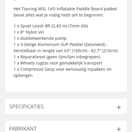
Het Touring MSL 14'0 Inflatable Paddle Board pakket
bevat alles wat je nodig hebt om te beginnen:
1 x Spoel Leash 8ft (2,43 m) (7mm dik)
1 x 8" Nylon vin
1 x dubbelwerkende pomp
1 x 3-Delige Aluminium SUP Peddel (Gesmeed) -
Verstelbaar in lengte van 63" (160cm) - 82.7'' (210cm)
1 x Reparatieset (geen lijm/lijm inbegrepen)
1 x Wheely rugtas voor gemakkelijk transport
1 x Compressie Gesp voor eenvoudig inpakken en
opbergen
SPECIFICATIES
SUP Activiteit:
Touring, Race
FABRIKANT
Lengte:
14' (426 cm)