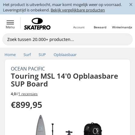
×
Het product is uitverkocht, maar komt mogelijk weer op voorraad.
Leveringstijd is onbekend.
Bekijk vergelijkbare producten
Menu
Account
Bewaard
Winkelmandje
Home
Surf
SUP
Opblaasbaar
OCEAN PACIFIC
Touring MSL 14'0 Opblaasbare
SUP Board
4,0
//
1 recensies
€899,95